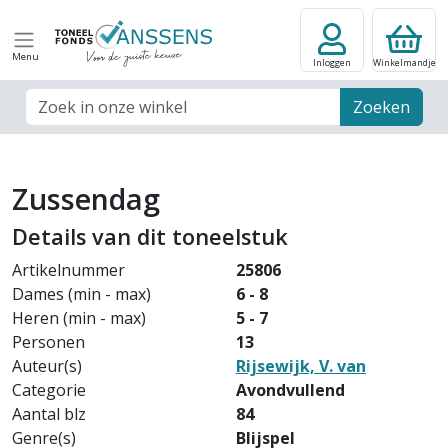
Menu
Inloggen
Winkelmandje
Zoek veld
Zoeken
Zussendag
Details van dit toneelstuk
Artikelnummer
25806
Dames (min - max)
6 - 8
Heren (min - max)
5 - 7
Personen
13
Auteur(s)
Rijsewijk, V. van
Categorie
Avondvullend
Aantal blz
84
Genre(s)
Blijspel