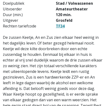
Doelpubliek
Stad / Volwassenen
Uitvoerder
Amateurtheater
Duur (min.)
120 min.
Uitgever
Grosfeld
Rechten tariefcode
TF34
De zussen Keetje, An en Zus zien elkaar heel weinig in
het dagelijks leven. Of beter gezegd helemaal nooit.
Keetje wil deze kilte doorbreken door een echte
zussendag te houden. Eenmaal bij elkaar in huis is
echter al vrij snel duidelijk waarom de drie zussen elkaar
zo weinig zien. Het zijn totaal verschillende karakters
met uiteenlopende levens. Keetje leidt een rustig
gezinsleven, Zus is een hardwerkende ZZP-er en An
leeft in lege dagen waarbij de alcohol een welkome
afleiding is. Dat belooft weinig goeds voor deze dag.
Waar Keetje hoopt op gezelligheid, is er eerde sprake
van elkaar gedogen dan van een warm weerzien. Het
hele gezin staat direct bol van de spanning. Terwijl Bert,