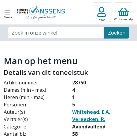
Menu
Inloggen
Winkelmandje
Zoek veld
Zoeken
Man op het menu
Details van dit toneelstuk
Artikelnummer
28750
Dames (min - max)
4
Heren (min - max)
1
Personen
5
Auteur(s)
Whitehead, E.A.
Vertaler(s)
Vereecken, R.
Categorie
Avondvullend
Aantal blz
58