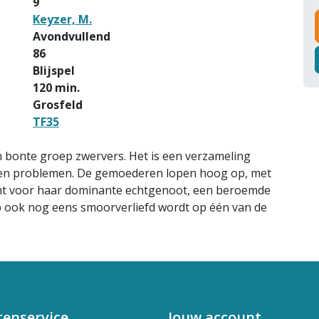
9
Keyzer, M.
Avondvullend
86
Blijspel
120 min.
Grosfeld
TF35
 bonte groep zwervers. Het is een verzameling
 en problemen. De gemoederen lopen hoog op, met
ucht voor haar dominante echtgenoot, een beroemde
mp ook nog eens smoorverliefd wordt op één van de
tenservice
Jouw account