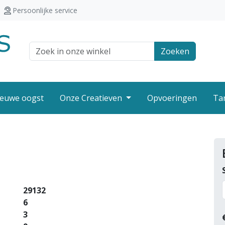
Persoonlijke service
Zoek veld
Zoeken
euwe oogst
Onze Creatieven
Opvoeringen
Ta
29132
6
3