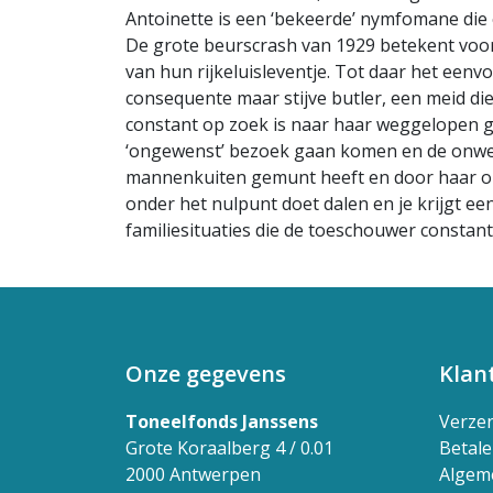
Antoinette is een ‘bekeerde’ nymfomane die e
De grote beurscrash van 1929 betekent voor de
van hun rijkeluisleventje. Tot daar het eenvo
consequente maar stijve butler, een meid die 
constant op zoek is naar haar weggelopen g
‘ongewenst’ bezoek gaan komen en de onwelv
mannenkuiten gemunt heeft en door haar onz
onder het nulpunt doet dalen en je krijgt ee
familiesituaties die de toeschouwer constan
Onze gegevens
Klan
Toneelfonds Janssens
Verze
Grote Koraalberg 4 / 0.01
Betal
2000 Antwerpen
Algem