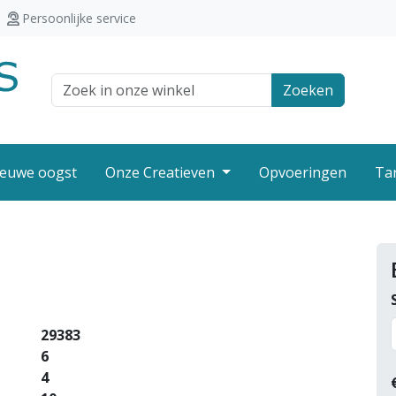
Persoonlijke service
Zoek veld
Zoeken
euwe oogst
Onze Creatieven
Opvoeringen
Ta
29383
6
4