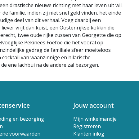
en drastische nieuwe richting met haar leven uit wil.
 familie, indien zij niet snel geld vinden, het einde
udige deel van dit verhaal. Voeg daarbij een
liever vrijt dan kuist, een Oostenrijkse kokkin die
erecht, twee oude rijke zussen van Georgette die op
oeglijke Pekinees Foefoe die het vooral op
indelijke gedrag de familiale sfeer moeiteloos
n cocktail van waanzinnige en hilarische
t de ene lachbui na de andere zal bezorgen.
tenservice
Jouw account
nding en bezorging
Mijn winkelmandje
en
Registreren
ene voorwaarden
Klanten inlog