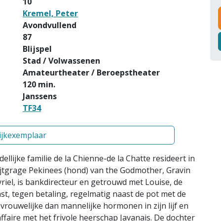
10
Kremel, Peter
Avondvullend
87
Blijspel
Stad / Volwassenen
Amateurtheater / Beroepstheater
120 min.
Janssens
TF34
ijkexemplaar
llijke familie de la Chienne-de la Chatte resideert in
ijtgrage Pekinees (hond) van the Godmother, Gravin
riel, is bankdirecteur en getrouwd met Louise, de
st, tegen betaling, regelmatig naast de pot met de
vrouwelijke dan mannelijke hormonen in zijn lijf en
faire met het frivole heerschap Javanais. De dochter