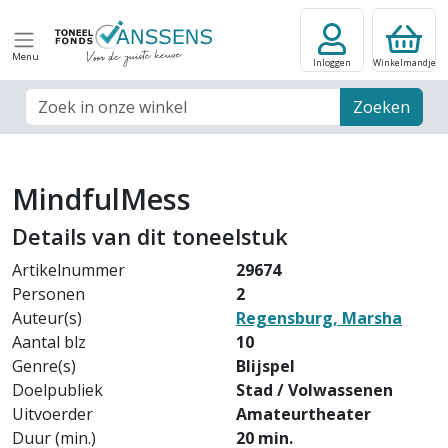
Menu
Inloggen
Winkelmandje
Zoek veld
Zoeken
MindfulMess
Details van dit toneelstuk
Artikelnummer
29674
Personen
2
Auteur(s)
Regensburg, Marsha
Aantal blz
10
Genre(s)
Blijspel
Doelpubliek
Stad / Volwassenen
Uitvoerder
Amateurtheater
Duur (min.)
20 min.