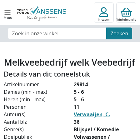
Menu
Inloggen
Winkelmandje
Zoek veld
Zoeken
Melkveebedrijf welk Veebedrijf
Details van dit toneelstuk
Artikelnummer
29814
Dames (min - max)
5 - 6
Heren (min - max)
5 - 6
Personen
11
Auteur(s)
Verwaaijen, C.
Aantal blz
36
Genre(s)
Blijspel / Komedie
Doelpubliek
Volwassenen /