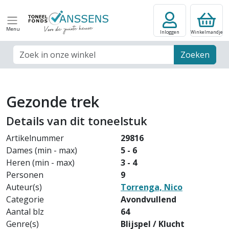
Menu
Inloggen
Winkelmandje
Zoek veld
Zoeken
Gezonde trek
Details van dit toneelstuk
Artikelnummer
29816
Dames (min - max)
5 - 6
Heren (min - max)
3 - 4
Personen
9
Auteur(s)
Torrenga, Nico
Categorie
Avondvullend
Aantal blz
64
Genre(s)
Blijspel / Klucht