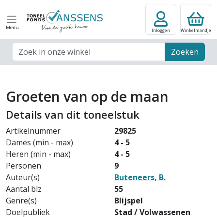
Menu
Inloggen
Winkelmandje
Zoek veld
Zoeken
Groeten van op de maan
Details van dit toneelstuk
Artikelnummer
29825
Dames (min - max)
4 - 5
Heren (min - max)
4 - 5
Personen
9
Auteur(s)
Buteneers, B.
Aantal blz
55
Genre(s)
Blijspel
Doelpubliek
Stad / Volwassenen