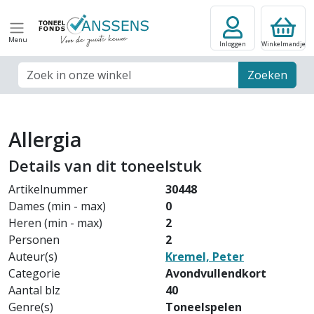
Menu
Inloggen
Winkelmandje
Zoek veld
Zoeken
Allergia
Details van dit toneelstuk
Artikelnummer
30448
Dames (min - max)
0
Heren (min - max)
2
Personen
2
Auteur(s)
Kremel, Peter
Categorie
Avondvullendkort
Aantal blz
40
Genre(s)
Toneelspelen