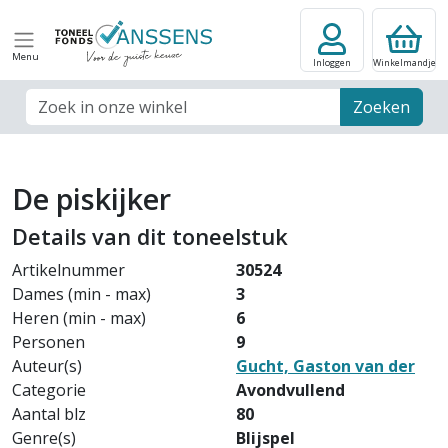
Menu
Inloggen
Winkelmandje
Zoek veld
Zoeken
De piskijker
Details van dit toneelstuk
Artikelnummer
30524
Dames (min - max)
3
Heren (min - max)
6
Personen
9
Auteur(s)
Gucht, Gaston van der
Categorie
Avondvullend
Aantal blz
80
Genre(s)
Blijspel