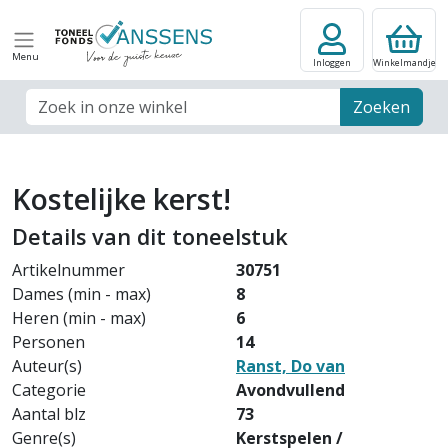
Menu
Inloggen
Winkelmandje
Zoek veld
Zoeken
Kostelijke kerst!
Details van dit toneelstuk
Artikelnummer
30751
Dames (min - max)
8
Heren (min - max)
6
Personen
14
Auteur(s)
Ranst, Do van
Categorie
Avondvullend
Aantal blz
73
Genre(s)
Kerstspelen /