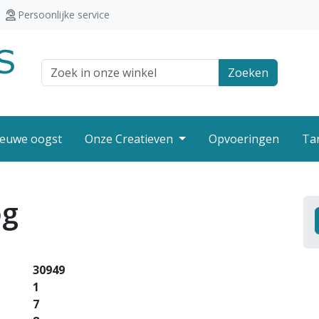
Persoonlijke service
Zoek veld
Zoeken
euwe oogst
Onze Creatieven
Opvoeringen
Ta
og
30949
1
7