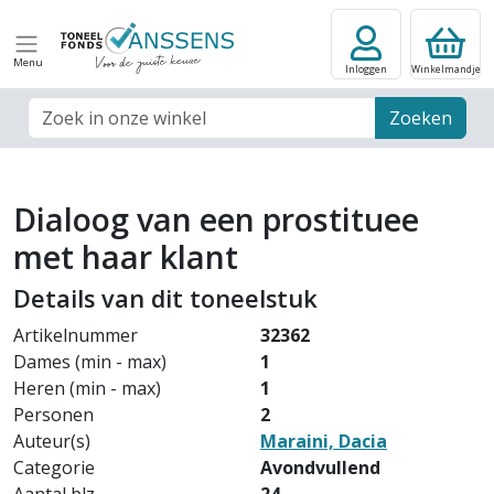
Menu
Inloggen
Winkelmandje
Zoek veld
Zoeken
Dialoog van een prostituee
met haar klant
Details van dit toneelstuk
Artikelnummer
32362
Dames (min - max)
1
Heren (min - max)
1
Personen
2
Auteur(s)
Maraini, Dacia
Categorie
Avondvullend