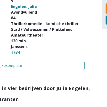
9
Engelen, Julia
Avondvullend
84
Thrillerkomedie - komische thriller
Stad / Volwassenen / Platteland
Amateurtheater
130 min.
Janssens
TF34
ijkexemplaar
 vier bedrijven door Julia Engelen,
guranten