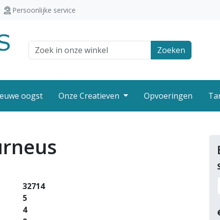
Persoonlijke service
Zoek veld
Zoeken
euwe oogst
Onze Creatieven
Opvoeringen
Ta
urneus
32714
5
4