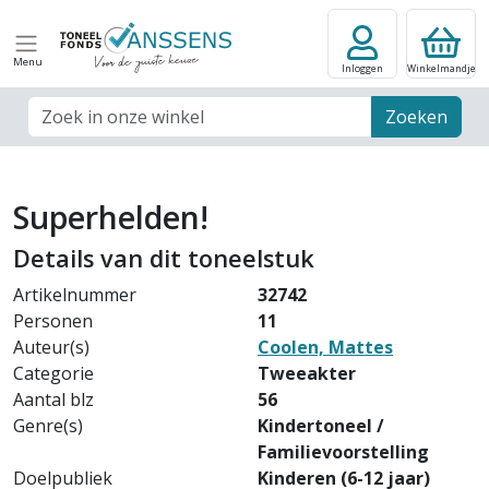
Menu
Inloggen
Winkelmandje
Zoek veld
Zoeken
Superhelden!
Details van dit toneelstuk
Artikelnummer
32742
Personen
11
Auteur(s)
Coolen, Mattes
Categorie
Tweeakter
Aantal blz
56
Genre(s)
Kindertoneel /
Familievoorstelling
Doelpubliek
Kinderen (6-12 jaar)