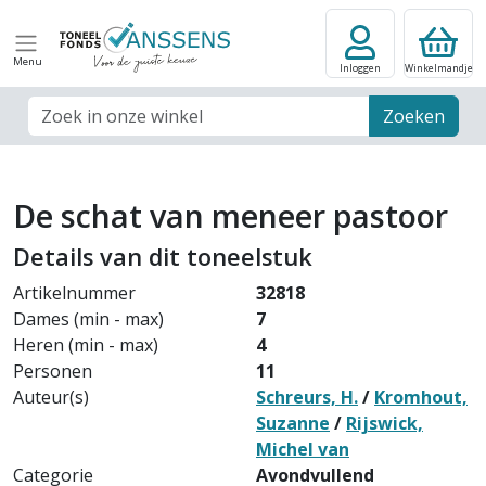
Menu
Inloggen
Winkelmandje
Zoek veld
Zoeken
De schat van meneer pastoor
Details van dit toneelstuk
Artikelnummer
32818
Dames (min - max)
7
Heren (min - max)
4
Personen
11
Auteur(s)
Schreurs, H.
/
Kromhout,
Suzanne
/
Rijswick,
Michel van
Categorie
Avondvullend