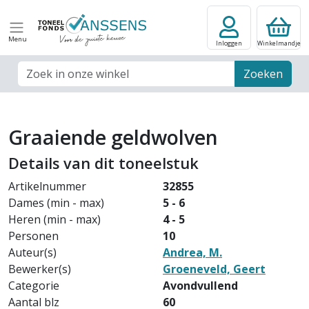
Menu
Inloggen
Winkelmandje
Zoek veld
Zoeken
Graaiende geldwolven
Details van dit toneelstuk
Artikelnummer
32855
Dames (min - max)
5 - 6
Heren (min - max)
4 - 5
Personen
10
Auteur(s)
Andrea, M.
Bewerker(s)
Groeneveld, Geert
Categorie
Avondvullend
Aantal blz
60