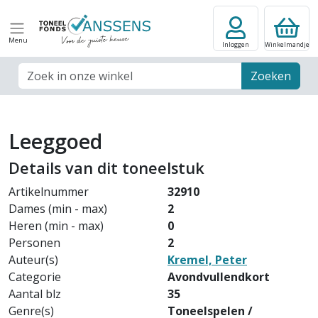
Menu
Inloggen
Winkelmandje
Zoek veld
Zoeken
Leeggoed
Details van dit toneelstuk
Artikelnummer
32910
Dames (min - max)
2
Heren (min - max)
0
Personen
2
Auteur(s)
Kremel, Peter
Categorie
Avondvullendkort
Aantal blz
35
Genre(s)
Toneelspelen /