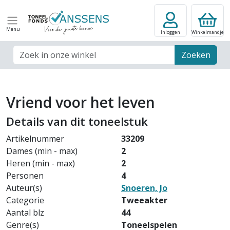
Menu
Inloggen
Winkelmandje
Zoek veld
Zoeken
Vriend voor het leven
Details van dit toneelstuk
Artikelnummer
33209
Dames (min - max)
2
Heren (min - max)
2
Personen
4
Auteur(s)
Snoeren, Jo
Categorie
Tweeakter
Aantal blz
44
Genre(s)
Toneelspelen