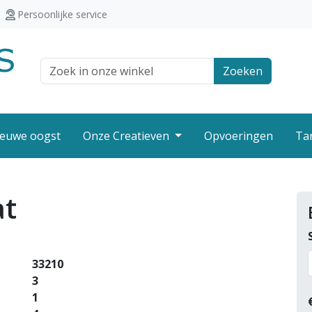
Persoonlijke service
Zoek veld
Zoeken
euwe oogst
Onze Creatieven
Opvoeringen
Ta
at
33210
3
1