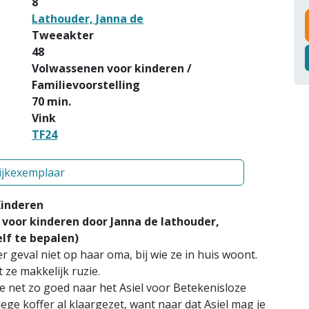
8
Lathouder, Janna de
Tweeakter
48
Volwassenen voor kinderen /
Familievoorstelling
70 min.
Vink
TF24
ijkexemplaar
Kinderen
voor kinderen door Janna de lathouder,
 te bepalen)
der geval niet op haar oma, bij wie ze in huis woont.
 ze makkelijk ruzie.
ze net zo goed naar het Asiel voor Betekenisloze
ge koffer al klaargezet, want naar dat Asiel mag je