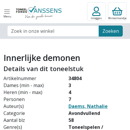
Menu
Inloggen
Winkelmandje
Zoek veld
Zoeken
Innerlijke demonen
Details van dit toneelstuk
Artikelnummer
34804
Dames (min - max)
3
Heren (min - max)
4
Personen
7
Auteur(s)
Daems, Nathalie
Categorie
Avondvullend
Aantal blz
58
Genre(s)
Toneelspelen /