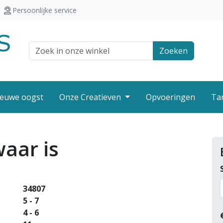
Persoonlijke service
Zoek veld
Zoeken
euwe oogst
Onze Creatieven
Opvoeringen
Ta
waar is
34807
5 - 7
4 - 6