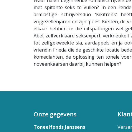
Waar halen beginnende romanschrijvers de
met spitante seks te vullen? In een rende
armlastige schrijversduo ‘Kikifrenk’ h
vrijgezellenjaren en zijn ‘poes’ Kirsten, de 
elkaar hebben ze die uitspattingen wel g
Abel, zelfverklaard seksexpert, verkneukelt 
tot zelfgekweekte sla, aardappels en ja o
vriendin Frieda die de geschikte locatie be
komedianten, de oplossing ten tonele voer
noveenkaarsen daarbij kunnen helpen?
Onze gegevens
Klan
Toneelfonds Janssens
Verze