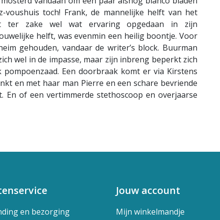
 mosterd vandaan om een paar alsnog blanco bladen
z-voushuis toch! Frank, de mannelijke helft van het
eeft ter zake wel wat ervaring opgedaan in zijn
vrouwelijke helft, was evenmin een heilig boontje. Voor
eheim gehouden, vandaar de writer’s block. Buurman
zich wel in de impasse, maar zijn inbreng beperkt zich
ok pompoenzaad. Een doorbraak komt er via Kirstens
denkt en met haar man Pierre en een schare bevriende
t. En of een vertimmerde stethoscoop en overjaarse
tenservice
Jouw account
nding en bezorging
Mijn winkelmandje