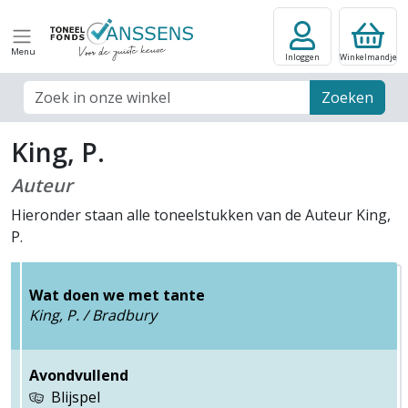
Menu
Inloggen
Winkelmandje
Zoek veld
Zoeken
King, P.
Auteur
Hieronder staan alle toneelstukken van de Auteur King,
P.
Wat doen we met tante
King, P. / Bradbury
Avondvullend
Blijspel