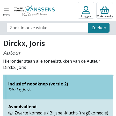
Menu
Inloggen
Winkelmandje
Zoek veld
Zoeken
Dirckx, Joris
Auteur
Hieronder staan alle toneelstukken van de Auteur
Dirckx, Joris
Inclusief noodknop (versie 2)
Dirckx, Joris
Avondvullend
Zwarte komedie / Blijspel-klucht-(tragi)komedie)