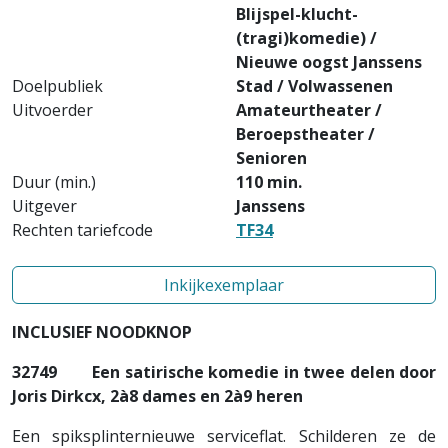
Blijspel-klucht-
(tragi)komedie) /
Nieuwe oogst Janssens
Doelpubliek
Stad / Volwassenen
Uitvoerder
Amateurtheater /
Beroepstheater /
Senioren
Duur (min.)
110 min.
Uitgever
Janssens
Rechten tariefcode
TF34
Inkijkexemplaar
INCLUSIEF NOODKNOP
32749
Een satirische komedie in twee delen door
Joris Dirkcx, 2à8 dames en 2à9 heren
Een spiksplinternieuwe serviceflat. Schilderen ze de