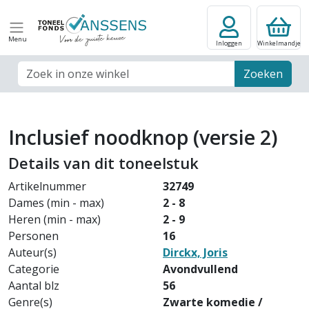
Menu
Inloggen
Winkelmandje
Zoek veld
Zoeken
Inclusief noodknop (versie 2)
Details van dit toneelstuk
Artikelnummer
32749
Dames (min - max)
2 - 8
Heren (min - max)
2 - 9
Personen
16
Auteur(s)
Dirckx, Joris
Categorie
Avondvullend
Aantal blz
56
Genre(s)
Zwarte komedie /