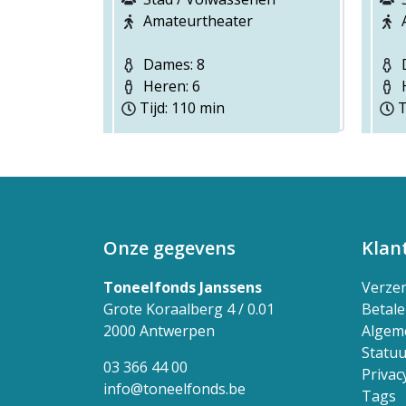
Amateurtheater
Dames: 8
D
Heren: 6
H
Tijd: 110 min
T
Onze gegevens
Klan
Toneelfonds Janssens
Verze
Grote Koraalberg 4 / 0.01
Betal
2000 Antwerpen
Algem
Statuu
03 366 44 00
Privac
info@toneelfonds.be
Tags