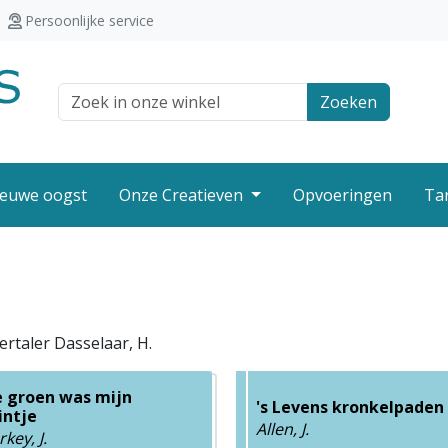
Persoonlijke service
Zoek veld
Zoeken
euwe oogst
Onze Creatieven
Opvoeringen
Ta
ertaler Dasselaar, H.
 groen was mijn
's Levens kronkelpaden
intje
Allen, J.
key, J.