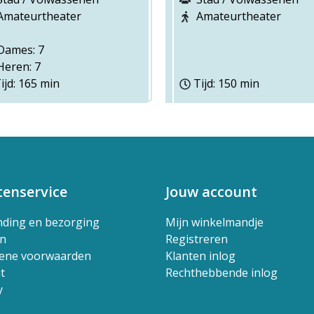
Amateurtheater
Amateurtheater
ames: 7
eren: 7
ijd: 165 min
Tijd: 150 min
tenservice
Jouw account
nding en bezorging
Mijn winkelmandje
en
Registreren
ene voorwaarden
Klanten inlog
t
Rechthebbende inlog
y