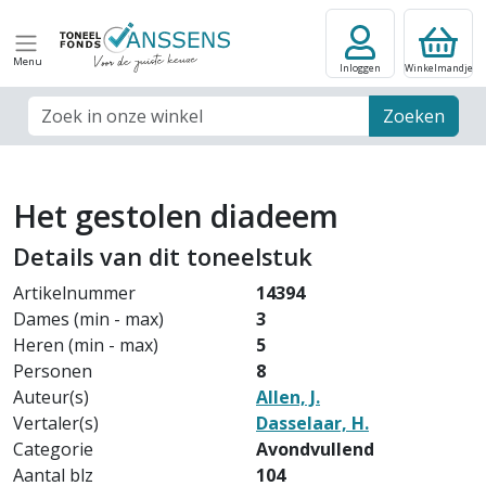
Menu
Inloggen
Winkelmandje
Zoek veld
Zoeken
Het gestolen diadeem
Details van dit toneelstuk
Artikelnummer
14394
Dames (min - max)
3
Heren (min - max)
5
Personen
8
Auteur(s)
Allen, J.
Vertaler(s)
Dasselaar, H.
Categorie
Avondvullend
Aantal blz
104