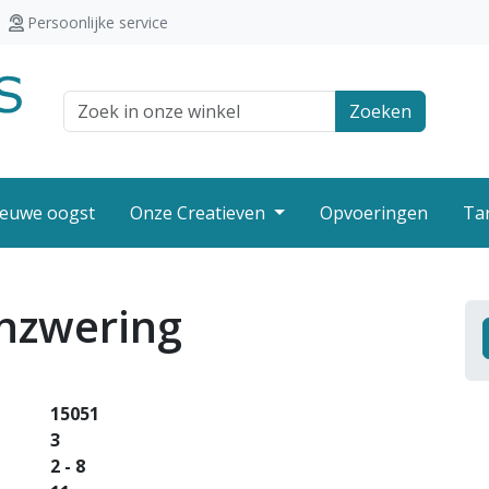
Persoonlijke service
Zoek veld
Zoeken
euwe oogst
Onze Creatieven
Opvoeringen
Ta
nzwering
15051
3
2 - 8