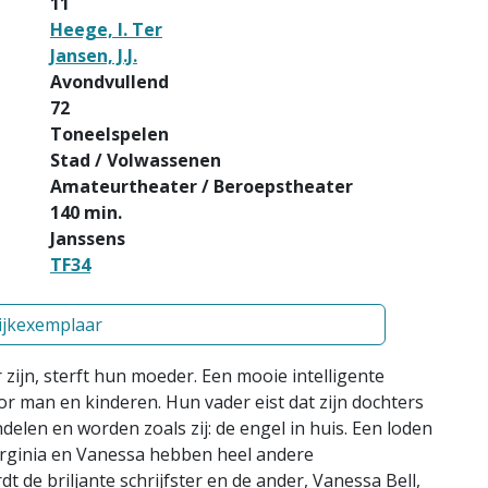
11
Heege, I. Ter
Jansen, J.J.
Avondvullend
72
Toneelspelen
Stad / Volwassenen
Amateurtheater / Beroepstheater
140 min.
Janssens
TF34
ijkexemplaar
r zijn, sterft hun moeder. Een mooie intelligente
oor man en kinderen. Hun vader eist dat zijn dochters
elen en worden zoals zij: de engel in huis. Een loden
Virginia en Vanessa hebben heel andere
t de briljante schrijfster en de ander, Vanessa Bell,