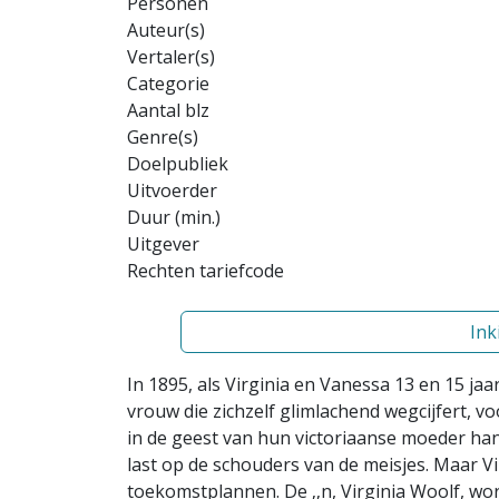
Personen
Auteur(s)
Vertaler(s)
Categorie
Aantal blz
Genre(s)
Doelpubliek
Uitvoerder
Duur (min.)
Uitgever
Rechten tariefcode
Ink
In 1895, als Virginia en Vanessa 13 en 15 jaa
vrouw die zichzelf glimlachend wegcijfert, v
in de geest van hun victoriaanse moeder hand
last op de schouders van de meisjes. Maar 
toekomstplannen. De ‚‚n, Virginia Woolf, word