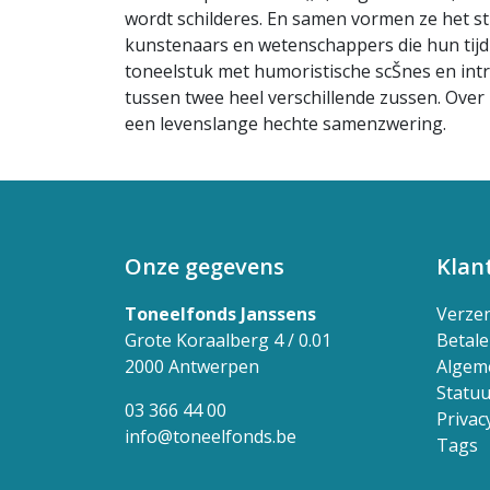
wordt schilderes. En samen vormen ze het s
kunstenaars en wetenschappers die hun tijd 
toneelstuk met humoristische scŠnes en int
tussen twee heel verschillende zussen. Over
een levenslange hechte samenzwering.
Onze gegevens
Klan
Toneelfonds Janssens
Verze
Grote Koraalberg 4 / 0.01
Betal
2000 Antwerpen
Algem
Statuu
03 366 44 00
Privac
info@toneelfonds.be
Tags