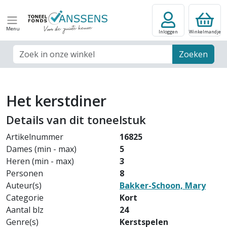
Menu
Inloggen
Winkelmandje
Zoek veld
Zoeken
Het kerstdiner
Details van dit toneelstuk
Artikelnummer
16825
Dames (min - max)
5
Heren (min - max)
3
Personen
8
Auteur(s)
Bakker-Schoon, Mary
Categorie
Kort
Aantal blz
24
Genre(s)
Kerstspelen