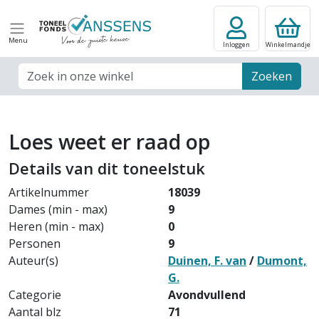
Menu
Inloggen
Winkelmandje
Zoek veld
Zoeken
Loes weet er raad op
Details van dit toneelstuk
Artikelnummer
18039
Dames (min - max)
9
Heren (min - max)
0
Personen
9
Auteur(s)
Duinen, F. van
/
Dumont,
G.
Categorie
Avondvullend
Aantal blz
71