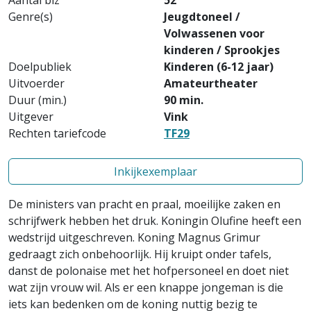
Aantal blz
52
Genre(s)
Jeugdtoneel /
Volwassenen voor
kinderen / Sprookjes
Doelpubliek
Kinderen (6-12 jaar)
Uitvoerder
Amateurtheater
Duur (min.)
90 min.
Uitgever
Vink
Rechten tariefcode
TF29
Inkijkexemplaar
De ministers van pracht en praal, moeilijke zaken en
schrijfwerk hebben het druk. Koningin Olufine heeft een
wedstrijd uitgeschreven. Koning Magnus Grimur
gedraagt zich onbehoorlijk. Hij kruipt onder tafels,
danst de polonaise met het hofpersoneel en doet niet
wat zijn vrouw wil. Als er een knappe jongeman is die
iets kan bedenken om de koning nuttig bezig te