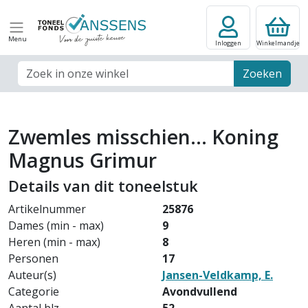
Menu
Inloggen
Winkelmandje
Zoek veld
Zoeken
Zwemles misschien... Koning
Magnus Grimur
Details van dit toneelstuk
Artikelnummer
25876
Dames (min - max)
9
Heren (min - max)
8
Personen
17
Auteur(s)
Jansen-Veldkamp, E.
Categorie
Avondvullend