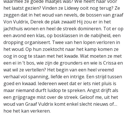
waarmee ze goede maatjes was? Wie heeft haar voor
het laatst gezien? Vinden ze Lidewy ooit nog terug? Ze
zeggen dat in het woud van nevels, de bossen van graaf
Von Vuldrix, Derek de plak zwaait! Hij zou er in het
jachthuis wonen en heel de streek domineren. Tot er op
een avond een klas, op bosklassen in de nabijheid, een
dropping organiseert. Twee van hen lopen verloren in
het woud. Op hun zoektocht naar het kamp komen ze
oog in oog te staan met het kwade. Wat moeten ze met
een ei in ’t bos, wie zijn de grounders en wie is Crissa en
wat wil ze vertellen? Het begin van een heel vreemd
verhaal vol spanning, liefde en intrige. Een strijd tussen
goed en kwaad. Iedereen weet dat er iets niet pluis is
maar niemand durft luidop te spreken. Angst drijft als
een grijpgrage mist over de streek. Geloof me, uit het
woud van Graaf Vuldrix komt enkel slecht nieuws of…
hoe het kan verkeren.