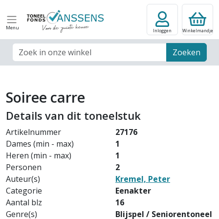
Menu
Inloggen
Winkelmandje
Zoek veld
Zoeken
Soiree carre
Details van dit toneelstuk
Artikelnummer
27176
Dames (min - max)
1
Heren (min - max)
1
Personen
2
Auteur(s)
Kremel, Peter
Categorie
Eenakter
Aantal blz
16
Genre(s)
Blijspel / Seniorentoneel