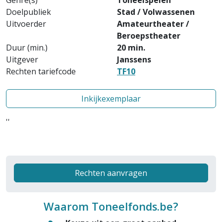
Genre(s)
Toneelspelen
Doelpubliek
Stad / Volwassenen
Uitvoerder
Amateurtheater /
Beroepstheater
Duur (min.)
20 min.
Uitgever
Janssens
Rechten tariefcode
TF10
Inkijkexemplaar
''
Rechten aanvragen
Waarom Toneelfonds.be?