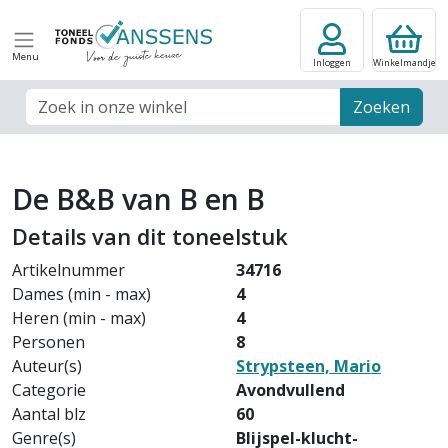
Menu
Inloggen
Winkelmandje
Zoek veld
Zoeken
De B&B van B en B
Details van dit toneelstuk
Artikelnummer
34716
Dames (min - max)
4
Heren (min - max)
4
Personen
8
Auteur(s)
Strypsteen, Mario
Categorie
Avondvullend
Aantal blz
60
Genre(s)
Blijspel-klucht-