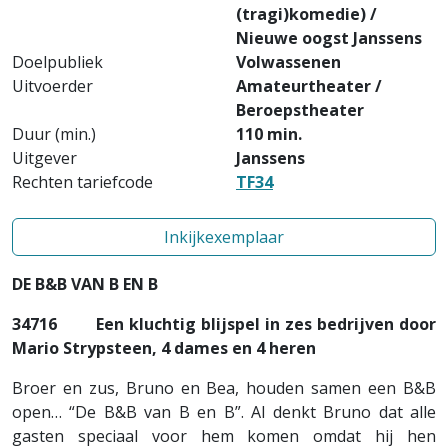
(tragi)komedie) /
Nieuwe oogst Janssens
Doelpubliek
Volwassenen
Uitvoerder
Amateurtheater /
Beroepstheater
Duur (min.)
110 min.
Uitgever
Janssens
Rechten tariefcode
TF34
Inkijkexemplaar
DE B&B VAN B EN B
34716
Een kluchtig blijspel in zes bedrijven door
Mario Strypsteen, 4 dames en 4 heren
Broer en zus, Bruno en Bea, houden samen een B&B
open… “De B&B van B en B”. Al denkt Bruno dat alle
gasten speciaal voor hem komen omdat hij hen