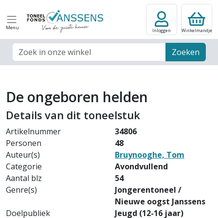
Menu
Inloggen
Winkelmandje
Zoek veld
Zoeken
De ongeboren helden
Details van dit toneelstuk
Artikelnummer
34806
Personen
48
Auteur(s)
Bruynooghe, Tom
Categorie
Avondvullend
Aantal blz
54
Genre(s)
Jongerentoneel /
Nieuwe oogst Janssens
Doelpubliek
Jeugd (12-16 jaar)