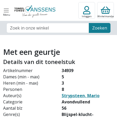
Menu
Inloggen
Winkelmandje
Zoek veld
Zoeken
Met een geurtje
Details van dit toneelstuk
Artikelnummer
34939
Dames (min - max)
5
Heren (min - max)
3
Personen
8
Auteur(s)
Strypsteen, Mario
Categorie
Avondvullend
Aantal blz
56
Genre(s)
Blijspel-klucht-