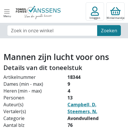
Menu
Inloggen
Winkelmandje
Zoek veld
Zoeken
Mannen zijn lucht voor ons
Details van dit toneelstuk
Artikelnummer
18344
Dames (min - max)
9
Heren (min - max)
4
Personen
13
Auteur(s)
Campbell, D.
Vertaler(s)
Steemers, N.
Categorie
Avondvullend
Aantal blz
76