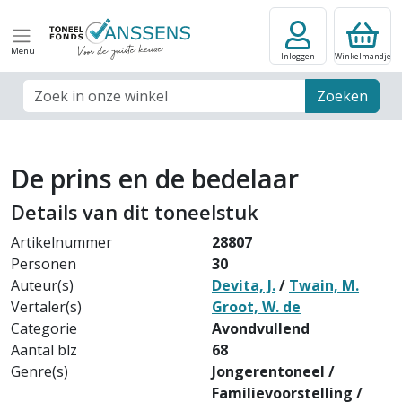
Menu
Inloggen
Winkelmandje
Zoek veld
Zoeken
De prins en de bedelaar
Details van dit toneelstuk
Artikelnummer
28807
Personen
30
Auteur(s)
Devita, J.
/
Twain, M.
Vertaler(s)
Groot, W. de
Categorie
Avondvullend
Aantal blz
68
Genre(s)
Jongerentoneel /
Familievoorstelling /