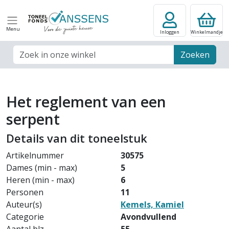
Menu
Inloggen
Winkelmandje
Zoek veld
Zoeken
Het reglement van een
serpent
Details van dit toneelstuk
Artikelnummer
30575
Dames (min - max)
5
Heren (min - max)
6
Personen
11
Auteur(s)
Kemels, Kamiel
Categorie
Avondvullend