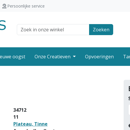
Persoonlijke service
Zoek veld
Zoeken
euwe oogst
Onze Creatieven
Opvoeringen
Ta
34712
11
Plateau, Tinne