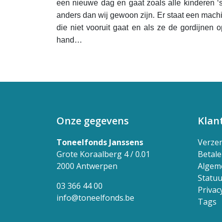
een nieuwe dag en gaat zoals alle kinderen ‘s
anders dan wij gewoon zijn. Er staat een machi
die niet vooruit gaat en als ze de gordijnen 
hand…
Onze gegevens
Klan
Toneelfonds Janssens
Verze
Grote Koraalberg 4 / 0.01
Betal
2000 Antwerpen
Algem
Statuu
03 366 44 00
Privac
info@toneelfonds.be
Tags